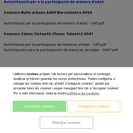
Autorització per a la participació de menors d'edat
Concurs Balls urbans AAVV Barceloneta 2023
Autorització per la participació de menors d'edat - CAT.pdf
Concurs Còmic (Infantil /Joves Talents) 2021
Autorització per la participació de menores d'edat - CAT.pdf
Autoritzación para la participación de menores de edad - CAST.pdf
Utilitzem
cookies
pròpies i de tercers per personalitzar el contingut,
analitzar el trànsit i guardar les seves preferències. Podeu configurar o
rebutjar les cookies fent clic al botó 'Configurar cookies', també pot
acceptar totes les cookies i seguir navegant fent clic a 'Acceptar cookies'.
política de cookies
Per a més informació, visita la nostra
.
Acceptar cookies
Configurar cookies
Rebutjar cookies