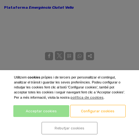
Plataforma
Emergència Ciutat Vella
Utilitzem
cookies
pròpies i de tercers per personalitzar el contingut,
analitzar el trànsit i guardar les seves preferències. Podeu configurar o
rebutjar les cookies fent clic al botó 'Configurar cookies', també pot
acceptar totes les cookies i seguir navegant fent clic a 'Acceptar cookies'.
política de cookies
Per a més informació, visita la nostra
.
Acceptar cookies
Configurar cookies
Rebutjar cookies