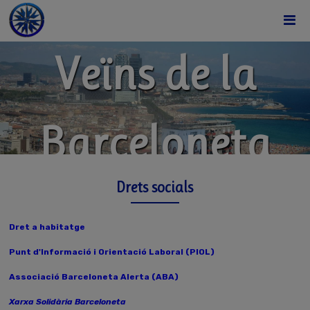
Associació de
Veïns de la
Barceloneta
Drets socials
Dret a habitatge
Punt d'Informació i Orientació Laboral (PIOL)
Associació Barceloneta Alerta (ABA)
Xarxa Solidària Barceloneta